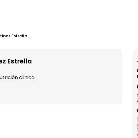
inez Estrella
z Estrella
trición clinica.