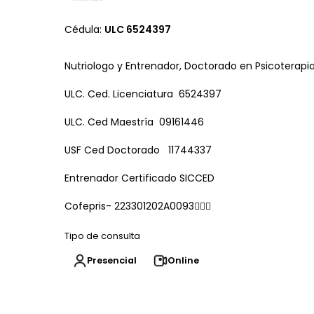
Cédula:
ULC 6524397
Nutriologo y Entrenador, Doctorado en Psicoterapi
ULC. Ced. Licenciatura 6524397
ULC. Ced Maestría 09161446
USF Ced Doctorado 11744337
Entrenador Certificado SICCED
Cofepris- 223301202A0093🧑🏻‍⚕️
Tipo de consulta
Presencial
Online