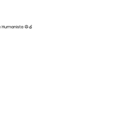
a Humanista 🥼🍏