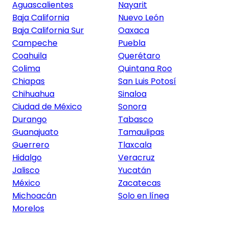
Aguascalientes
Nayarit
Baja California
Nuevo León
Baja California Sur
Oaxaca
Campeche
Puebla
Coahuila
Querétaro
Colima
Quintana Roo
Chiapas
San Luis Potosí
Chihuahua
Sinaloa
Ciudad de México
Sonora
Durango
Tabasco
Guanajuato
Tamaulipas
Guerrero
Tlaxcala
Hidalgo
Veracruz
Jalisco
Yucatán
México
Zacatecas
Michoacán
Solo en línea
Morelos