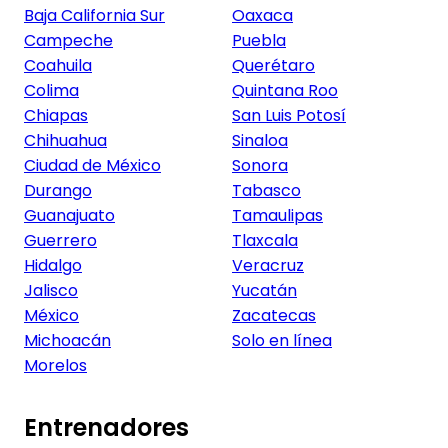
Baja California Sur
Oaxaca
Campeche
Puebla
Coahuila
Querétaro
Colima
Quintana Roo
Chiapas
San Luis Potosí
Chihuahua
Sinaloa
Ciudad de México
Sonora
Durango
Tabasco
Guanajuato
Tamaulipas
Guerrero
Tlaxcala
Hidalgo
Veracruz
Jalisco
Yucatán
México
Zacatecas
Michoacán
Solo en línea
Morelos
Entrenadores