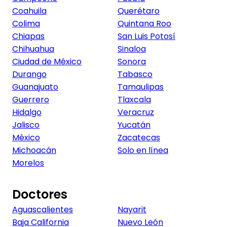
Coahuila
Querétaro
Colima
Quintana Roo
Chiapas
San Luis Potosí
Chihuahua
Sinaloa
Ciudad de México
Sonora
Durango
Tabasco
Guanajuato
Tamaulipas
Guerrero
Tlaxcala
Hidalgo
Veracruz
Jalisco
Yucatán
México
Zacatecas
Michoacán
Solo en línea
Morelos
Doctores
Aguascalientes
Nayarit
Baja California
Nuevo León