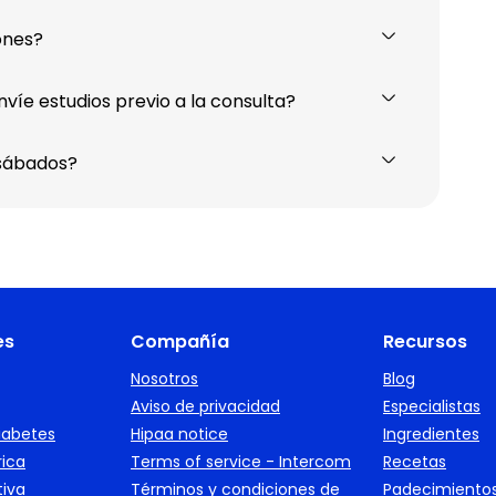
ones?
nvíe estudios previo a la consulta?
 sábados?
es
Compañía
Recursos
Nosotros
Blog
Aviso de privacidad
Especialistas
iabetes
Hipaa notice
Ingredientes
rica
Terms of service - Intercom
Recetas
tiva
Términos y condiciones de
Padecimiento