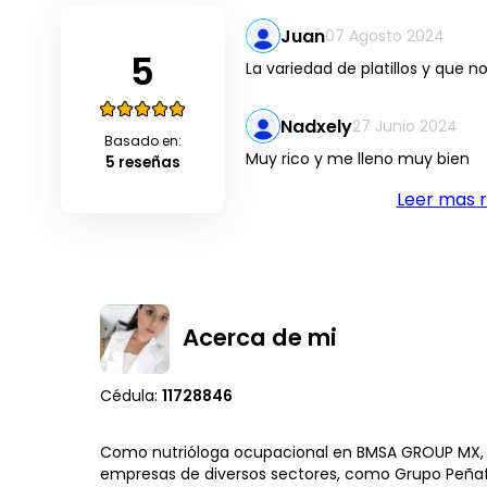
Juan
07 Agosto 2024
5
La variedad de platillos y que no
Nadxely
27 Junio 2024
Basado en:
Muy rico y me lleno muy bien
5 reseñas
Leer mas 
Acerca de mi
Cédula:
11728846
Como nutrióloga ocupacional en BMSA GROUP MX, bri
empresas de diversos sectores, como Grupo Peñafi