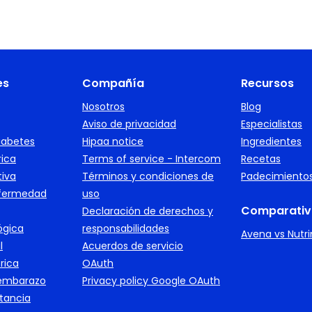
es
Compañía
Recursos
Nosotros
Blog
Aviso de privacidad
Especialistas
iabetes
Hipaa notice
Ingredientes
rica
Terms of service - Intercom
Recetas
tiva
Términos y condiciones de
Padecimiento
nfermedad
uso
Comparativ
Declaración de derechos y
ógica
responsabilidades
Avena vs Nutr
l
Acuerdos de servicio
rica
OAuth
 embarazo
Privacy policy Google OAuth
ctancia