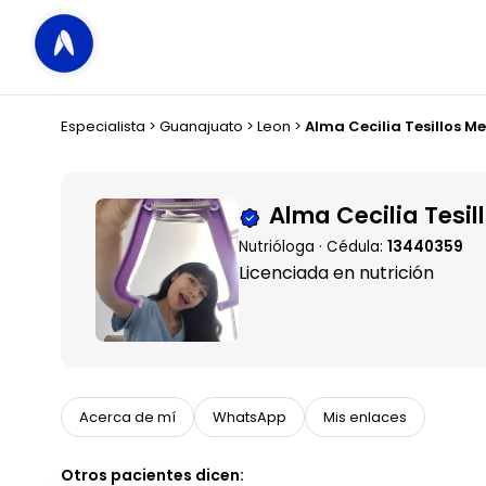
Especialista
>
Guanajuato
>
Leon
>
Alma Cecilia Tesillos 
Alma Cecilia Tesi
Nutrióloga · Cédula:
13440359
Licenciada en nutrición
Acerca de mí
WhatsApp
Mis enlaces
Otros pacientes dicen: