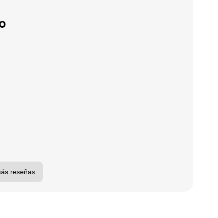
o
más reseñas