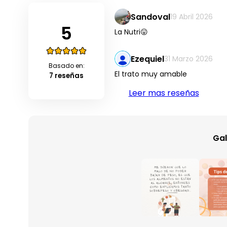
Sandoval
19 Abril 2026
5
La Nutri😛
Ezequiel
31 Marzo 2026
Basado en:
El trato muy amable
7 reseñas
Leer mas reseñas
Gal