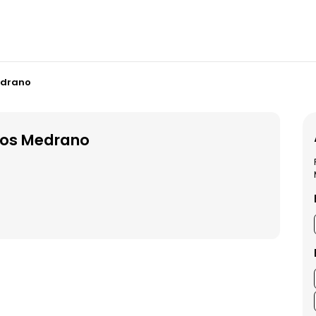
Medrano
llos Medrano