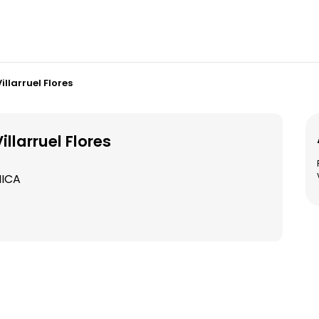
llarruel Flores
llarruel Flores
INICA