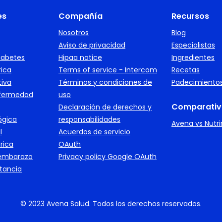
es
Compañía
Recursos
Nosotros
Blog
Aviso de privacidad
Especialistas
iabetes
Hipaa notice
Ingredientes
rica
Terms of service - Intercom
Recetas
tiva
Términos y condiciones de
Padecimiento
nfermedad
uso
Comparativ
Declaración de derechos y
ógica
responsabilidades
Avena vs Nutr
l
Acuerdos de servicio
rica
OAuth
 embarazo
Privacy policy Google OAuth
ctancia
© 2023 Avena Salud. Todos los derechos reservados.