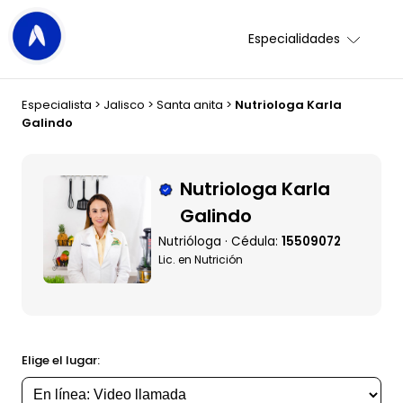
Especialidades
Especialista
>
Jalisco
>
Santa anita
>
Nutriologa Karla
Galindo
Nutriologa Karla
Galindo
Nutrióloga · Cédula:
15509072
Lic. en Nutrición
Elige el lugar: