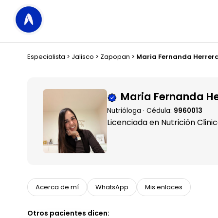
Especialista
>
Jalisco
>
Zapopan
>
Maria Fernanda Herrer
Maria Fernanda H
Nutrióloga · Cédula:
9960013
Licenciada en Nutrición Clini
Acerca de mí
WhatsApp
Mis enlaces
Otros pacientes dicen: