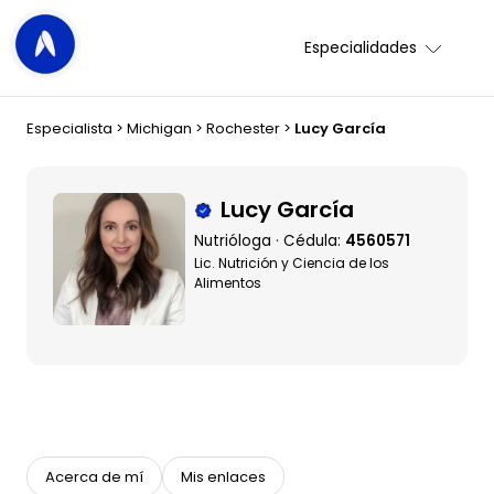
Especialidades
Especialista
>
Michigan
>
Rochester
>
Lucy García
Lucy García
Nutrióloga · Cédula:
4560571
Lic. Nutrición y Ciencia de los
Alimentos
Acerca de mí
Mis enlaces