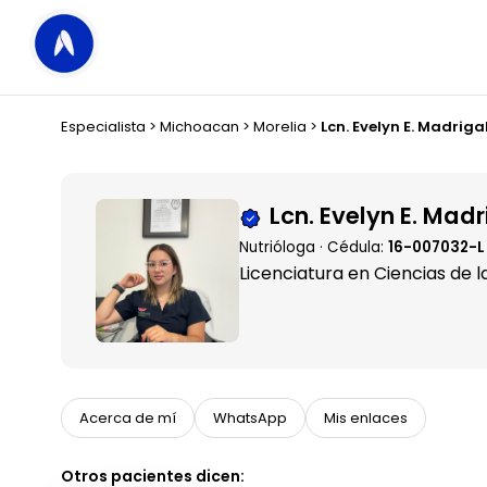
Especialista
>
Michoacan
>
Morelia
>
Lcn. Evelyn E. Madriga
Lcn. Evelyn E. Madr
Nutrióloga · Cédula:
16-007032-L
Licenciatura en Ciencias de l
Acerca de mí
WhatsApp
Mis enlaces
Otros pacientes dicen: