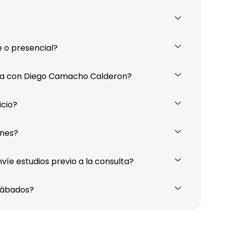
 o presencial?
ta con Diego Camacho Calderon?
icio?
ones?
íe estudios previo a la consulta?
sábados?