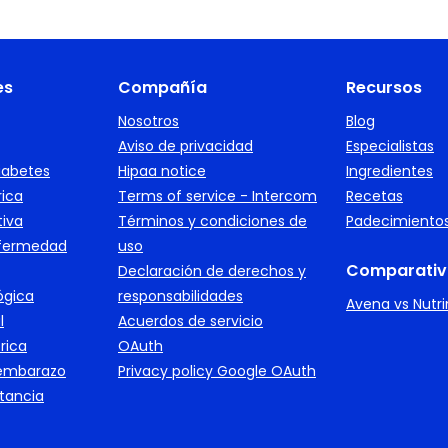
es
Compañía
Recursos
Nosotros
Blog
Aviso de privacidad
Especialistas
iabetes
Hipaa notice
Ingredientes
rica
Terms of service - Intercom
Recetas
tiva
Términos y condiciones de
Padecimiento
nfermedad
uso
Comparativ
Declaración de derechos y
ógica
responsabilidades
Avena vs Nutr
l
Acuerdos de servicio
rica
OAuth
 embarazo
Privacy policy Google OAuth
ctancia