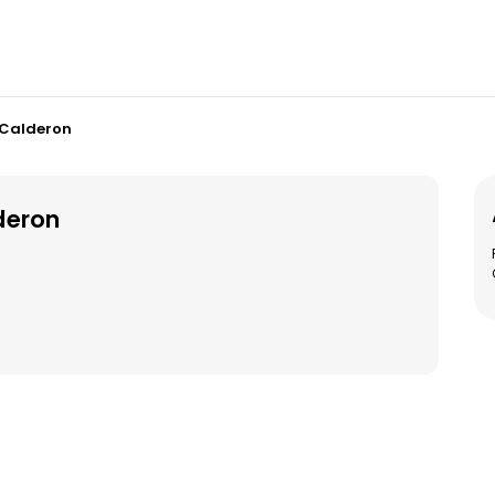
Calderon
deron