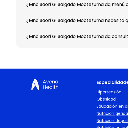
¿Mnc Saori G. Salgado Moctezuma da menú o
¿Mnc Saori G. Salgado Moctezuma necesita que
¿Mnc Saori G. Salgado Moctezuma da consult
Especialidad
Hipertensión
Obesidad
Educación en d
Nutrición geriát
Nutrición depor
Nutrición en e