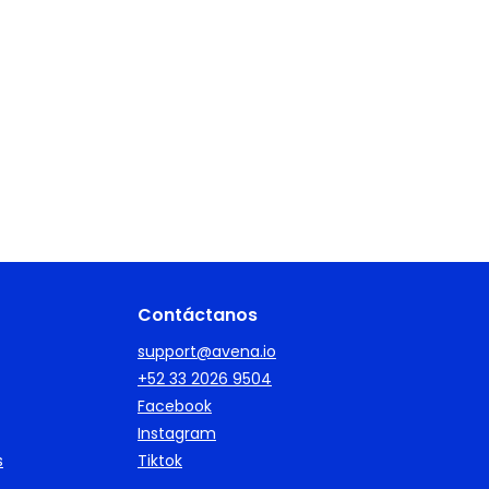
Contáctanos
support@avena.io
+52 33 2026 9504
Facebook
Instagram
s
Tiktok