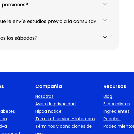
 porciones?
 le envíe estudios previo a la consulta?
as los sábados?
es
Compañía
Recursos
Nosotros
Blog
Aviso de privacidad
Especialistas
iabetes
Hipaa notice
Ingredientes
rica
Terms of service - Intercom
Recetas
tiva
Términos y condiciones de
Padecimiento
nfermedad
uso