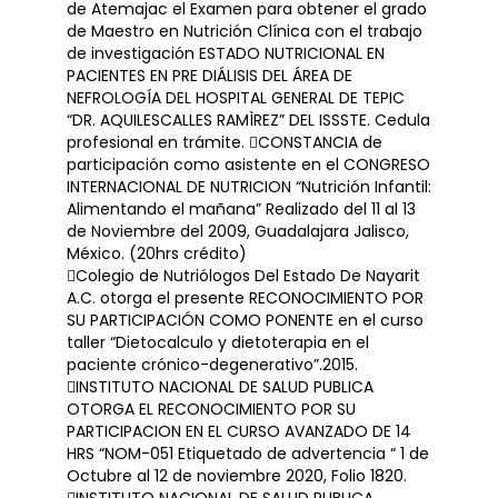
de Atemajac el Examen para obtener el grado
de Maestro en Nutrición Clínica con el trabajo
de investigación ESTADO NUTRICIONAL EN
PACIENTES EN PRE DIÁLISIS DEL ÁREA DE
NEFROLOGÍA DEL HOSPITAL GENERAL DE TEPIC
“DR. AQUILESCALLES RAMÌREZ” DEL ISSSTE. Cedula
profesional en trámite. CONSTANCIA de
participación como asistente en el CONGRESO
INTERNACIONAL DE NUTRICION “Nutrición Infantil:
Alimentando el mañana” Realizado del 11 al 13
de Noviembre del 2009, Guadalajara Jalisco,
México. (20hrs crédito)
Colegio de Nutriólogos Del Estado De Nayarit
A.C. otorga el presente RECONOCIMIENTO POR
SU PARTICIPACIÓN COMO PONENTE en el curso
taller “Dietocalculo y dietoterapia en el
paciente crónico-degenerativo”.2015.
INSTITUTO NACIONAL DE SALUD PUBLICA
OTORGA EL RECONOCIMIENTO POR SU
PARTICIPACION EN EL CURSO AVANZADO DE 14
HRS “NOM-051 Etiquetado de advertencia “ 1 de
Octubre al 12 de noviembre 2020, Folio 1820.