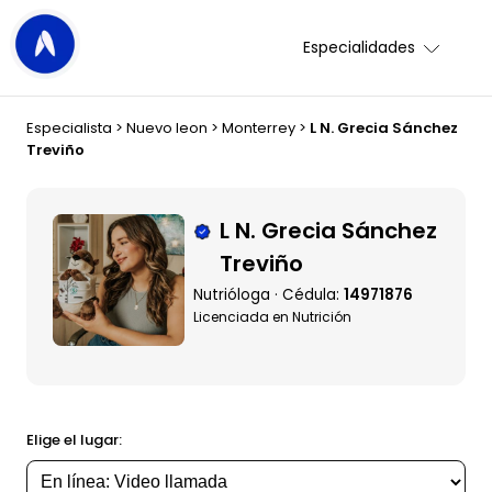
Especialidades
Especialista
>
Nuevo leon
>
Monterrey
>
L N. Grecia Sánchez
Treviño
L N. Grecia Sánchez
Treviño
Nutrióloga · Cédula:
14971876
Licenciada en Nutrición
Elige el lugar: