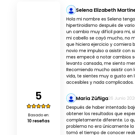
Selena Elizabeth Marti
Hola mi nombre es Selena tengo
hipertiroidismo después de vario
un cambio muy difícil para mi,
mi cabello se cayó mucho, no m
que hiciera ejercicio y comiera 
novio me impulso a asistir con s
mes empecé a notar cambios so
levanto cansada, me siento men
Recomiendo mucho asistir con l
vida, te sientes muy a gusto en 
accesibles y nada complicados.
5
Maria Zúñiga
26 Junio 202
Después de haber intentado baja
obtener los resultados que espe
Basado en:
completamente diferente. Lo q
10 reseñas
problema no era únicamente la a
tomó el tiempo de conocer real