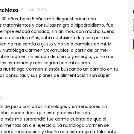
nez Meza
28 Junio 2026
 30 años, hace 5 años me diagnosticaron con
s tratamientos y consultas migro a hipotiroidismo, fue
 siempre estaba cansada, sin animos, con mucho sueño,
e crecían las uñas, subí muchísimo de peso por más
bien no me sentía a gusto y no veía cambios en mi. Mi
u Nutrióloga Carmen Covarrubias, a partir del primer
bre todo en mi estado de animo y energía, ya no me
os estresada y más segura con mi cuerpo.
a Nutrióloga Carmen si estás buscando un cambio en tu
las consultas y sus planes de alimentación son súper
6
r de peso con otros nutriólogos y entrenadores sin
raba, puedo decir que este proceso ha sido
ue más me sorprendió fue darme cuenta de que el
limentación o el ejercicio. La nutrióloga Carmen se
mente mi situación y diseñó una estrategia totalmente