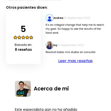
Otros pacientes dicen:
Andrea
28 Septiembre 2023
5
It’s an integral change that help me to reach
my goal. So happy to see the results of the
hard work.
Basado en:
Ivy
24 Septiembre 2022
8 reseñas
Resolvió todas mis dudas en consulta
Leer mas reseñas
Acerca de mi
Este especialista aún no ha añadido