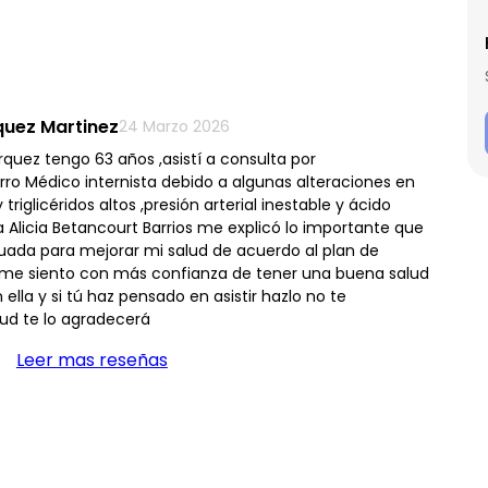
uez Martinez
24 Marzo 2026
uez tengo 63 años ,asistí a consulta por
o Médico internista debido a algunas alteraciones en
riglicéridos altos ,presión arterial inestable y ácido
a Alicia Betancourt Barrios me explicó lo importante que
uada para mejorar mi salud de acuerdo al plan de
me siento con más confianza de tener una buena salud
 ella y si tú haz pensado en asistir hazlo no te
lud te lo agradecerá
Leer mas reseñas