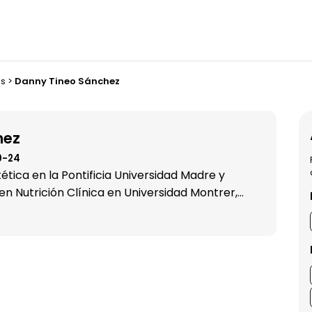
os
>
Danny Tineo Sánchez
hez
9-24
tética en la Pontificia Universidad Madre y
 Nutrición Clínica en Universidad Montrer,
 en Soporte Nutricional y Nutrición Clínica.