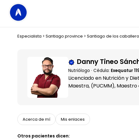
Especialista
>
Santiago province
>
Santiago de los caballer
Danny Tineo Sánc
Nutriólogo · Cédula:
Exequatur 11
Licenciado en Nutrición y Die
Maestra, (PUCMM), Maestro en
Antropométrista ISAK nivel I, y Diplomado en Soporte Nutricional en el
Centro de educación continua
Acerca de mí
Mis enlaces
Otros pacientes dicen: