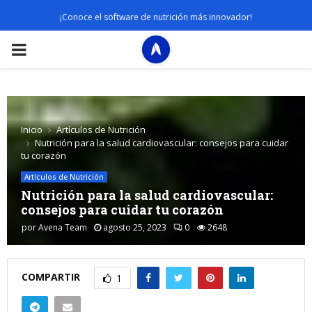
¡Conoce el software de nutrición más innovador!
PRIMARY
MENU
Inicio
Artículos de Nutrición
Nutrición para la salud cardiovascular: consejos para cuidar
tu corazón
Artículos de Nutrición
Nutrición para la salud cardiovascular:
consejos para cuidar tu corazón
por
Avena Team
agosto 25, 2023
0
2648
COMPARTIR
1