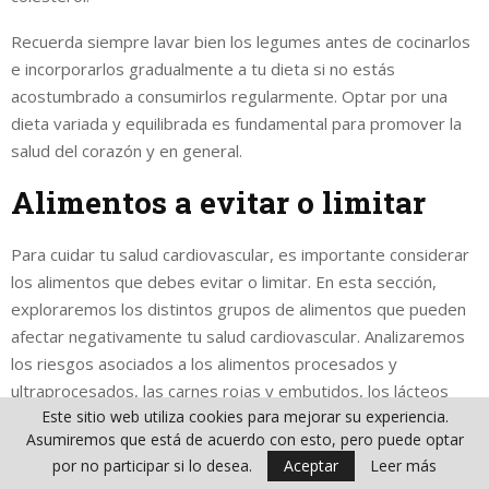
Recuerda siempre lavar bien los legumes antes de cocinarlos
e incorporarlos gradualmente a tu dieta si no estás
acostumbrado a consumirlos regularmente. Optar por una
dieta variada y equilibrada es fundamental para promover la
salud del corazón y en general.
Alimentos a evitar o limitar
Para cuidar tu salud cardiovascular, es importante considerar
los alimentos que debes evitar o limitar. En esta sección,
exploraremos los distintos grupos de alimentos que pueden
afectar negativamente tu salud cardiovascular. Analizaremos
los riesgos asociados a los alimentos procesados y
ultraprocesados, las carnes rojas y embutidos, los lácteos
Este sitio web utiliza cookies para mejorar su experiencia.
enteros, las bebidas azucaradas, así como el consumo
Asumiremos que está de acuerdo con esto, pero puede optar
excesivo de sal y alimentos salados.
por no participar si lo desea.
Aceptar
Leer más