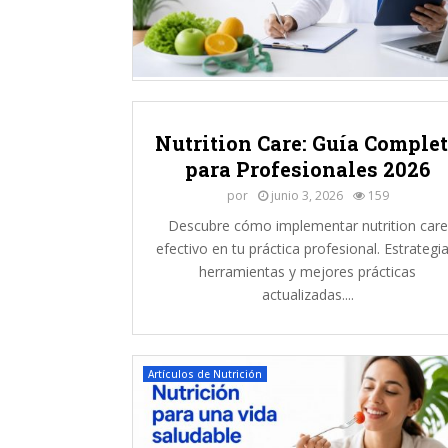
e
r
i
o
r
m
e
Nutrition Care: Guía Comple
n
para Profesionales 2026
t
por
junio 3, 2026
159
e
B
Descubre cómo implementar nutrition care
u
efectivo en tu práctica profesional. Estrategia
e
herramientas y mejores prácticas
n
actualizadas....
C
o
m
e
Artículos de Nutrición
r
)