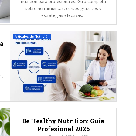
nutrition para profesionales. Guía completa
i
sobre herramientas, cursos gratuitos y
n
estrategias efectivas....
a
d
o
s
Artículos de Nutrición
?
ta
s,
Be Healthy Nutrition: Guía
Profesional 2026