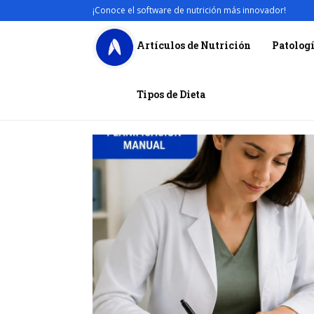
¡Conoce el software de nutrición más innovador!
Artículos de Nutrición
Patolog
Tipos de Dieta
un
 en
0