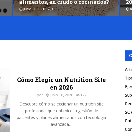
alimentos, en crudo o cocinados?
2
junio 9, 2021
0
m
¿
E
C
x
ó
c
m
e
o
l
h
N
C
a
u
y
t
q
r
Art
u
i
Tip
Cómo Elegir un Nutrition Site
e
c
en 2026
Ejer
p
i
e
ó
Sup
por
junio 16, 2026
122
s
n
Rec
Descubre cómo seleccionar un nutrition site
a
:
profesional que optimice la gestión de
r
G
SO
pacientes y planes alimentarios con tecnología
l
u
Pat
avanzada....
o
í
Com
s
a