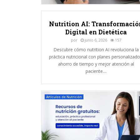
P
l
a
Nutrition AI: Transformació
t
Digital en Dietética
o
d
por
junio 6, 2026
157
e
Descubre cómo nutrition AI revoluciona la
l
práctica nutricional con planes personalizado
B
ahorro de tiempo y mejor atención al
i
e
paciente....
n
C
o
m
Artículos de Nutrición
e
r
(
a
n
t