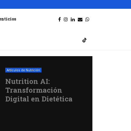
enticios
Artículos de Nutrición
Nutrition AI:
Transformación
Digital en Dietética
junio 6, 2026
157
0