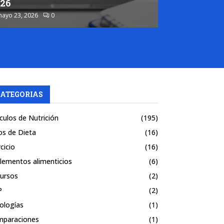
026
ayo 23, 2026
0
ATEGORIAS
ículos de Nutrición
(195)
os de Dieta
(16)
cicio
(16)
lementos alimenticios
(6)
ursos
(2)
P
(2)
ologías
(1)
paraciones
(1)