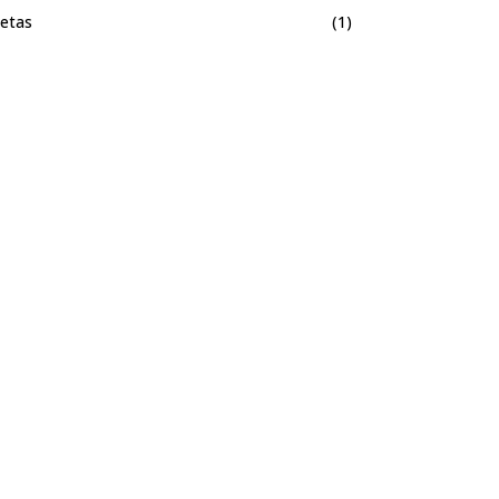
etas
(1)