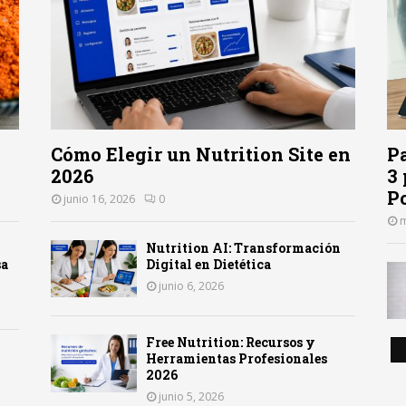
Cómo Elegir un Nutrition Site en
P
2026
3
Po
junio 16, 2026
0
m
Nutrition AI: Transformación
sa
Digital en Dietética
junio 6, 2026
Free Nutrition: Recursos y
Herramientas Profesionales
2026
junio 5, 2026