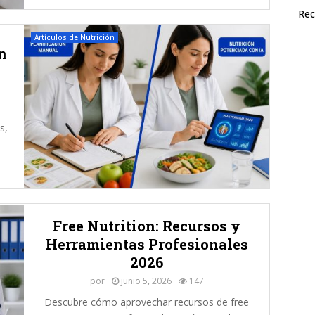
a
P
Rec
l
r
Artículos de Nutrición
i
o
n
m
f
e
e
n
s
t
i
o
o
s,
s
n
,
a
e
l
n
2
c
0
r
2
u
6
Free Nutrition: Recursos y
d
Herramientas Profesionales
o
2026
o
c
por
junio 5, 2026
147
o
Descubre cómo aprovechar recursos de free
c