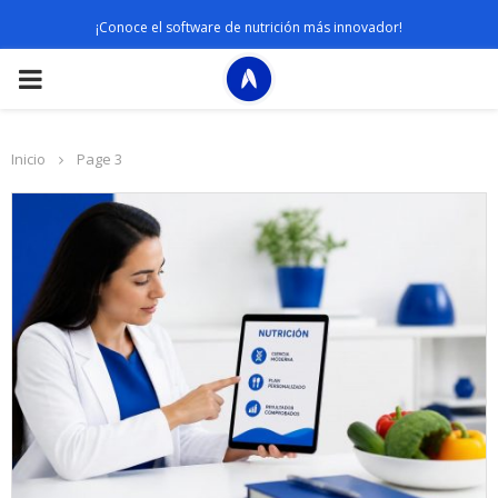
¡Conoce el software de nutrición más innovador!
PRIMARY
MENU
Inicio
Page 3