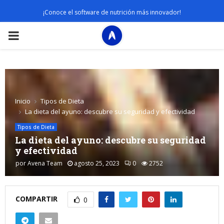
¡Conoce el software de nutrición más innovador!
PRIMARY
MENU
Inicio
Tipos de Dieta
La dieta del ayuno: descubre su seguridad y efectividad
Tipos de Dieta
La dieta del ayuno: descubre su seguridad
y efectividad
por
Avena Team
agosto 25, 2023
0
2752
COMPARTIR
0