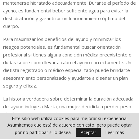
mantenerse hidratado adecuadamente. Durante el período de
ayuno, es fundamental beber suficiente agua para evitar la
deshidratación y garantizar un funcionamiento óptimo del
cuerpo.
Para maximizar los beneficios del ayuno y minimizar los
riesgos potenciales, es fundamental buscar orientación
profesional si tienes alguna condición médica preexistente o
dudas sobre cómo llevar a cabo el ayuno correctamente. Un
dietista registrado o médico especializado puede brindarte
asesoramiento personalizado y ayudarte a diseñar un plan
seguro y eficaz.
La historia verdadera sobre determinar la duración adecuada
del ayuno incluye a Marta, una mujer decidida a perder peso
rápidamente mediante el ayuno prolongado. Sin embargo, sin
Este sitio web utiliza cookies para mejorar su experiencia.
consulta previa con un profesional de la salud, Marta se
Asumiremos que está de acuerdo con esto, pero puede optar
aventuró en un ayuno de 5 días sin tener en cuenta sus
por no participar si lo desea.
Aceptar
Leer más
necesidades individuales. Esto resultó en una desnutrición