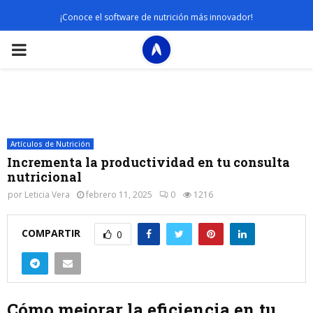
¡Conoce el software de nutrición más innovador!
PRIMARY
MENU
Artículos de Nutrición
Incrementa la productividad en tu consulta
nutricional
por
Leticia Vera
febrero 11, 2025
0
1216
COMPARTIR
0
Cómo mejorar la eficiencia en tu