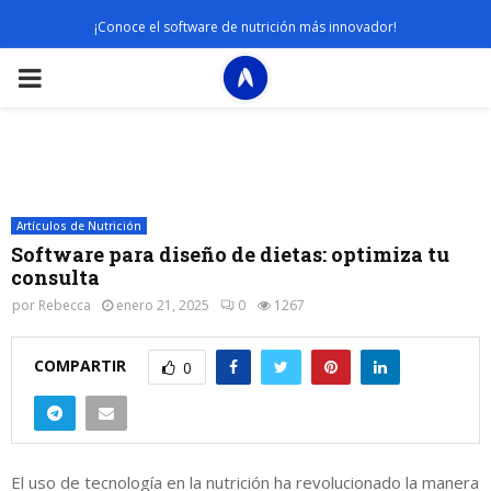
¡Conoce el software de nutrición más innovador!
PRIMARY
MENU
Artículos de Nutrición
Software para diseño de dietas: optimiza tu
consulta
por
Rebecca
enero 21, 2025
0
1267
COMPARTIR
0
El uso de tecnología en la nutrición ha revolucionado la manera