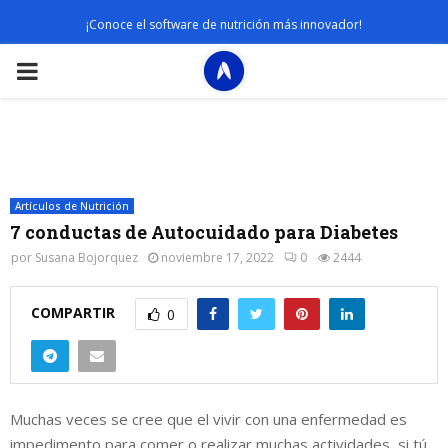
¡Conoce el software de nutrición más innovador!
PRIMARY
MENU
Artículos de Nutrición
7 conductas de Autocuidado para Diabetes
por
Susana Bojorquez
noviembre 17, 2022
0
2444
COMPARTIR
0
Muchas veces se cree que el vivir con una enfermedad es
impedimento para comer o realizar muchas actividades, si tú