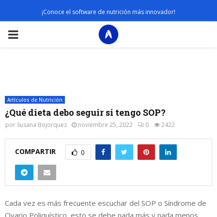
¡Conoce el software de nutrición más innovador!
PRIMARY
MENU
Artículos de Nutrición
¿Qué dieta debo seguir si tengo SOP?
por
Susana Bojorquez
noviembre 25, 2022
0
2422
COMPARTIR
0
Cada vez es más frecuente escuchar del SOP o Síndrome de
Ovario Poliquístico, esto se debe nada más y nada menos