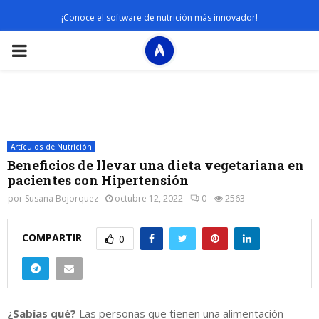
¡Conoce el software de nutrición más innovador!
PRIMARY
MENU
Artículos de Nutrición
Beneficios de llevar una dieta vegetariana en
pacientes con Hipertensión
por
Susana Bojorquez
octubre 12, 2022
0
2563
COMPARTIR
0
¿Sabías qué?
Las personas que tienen una alimentación