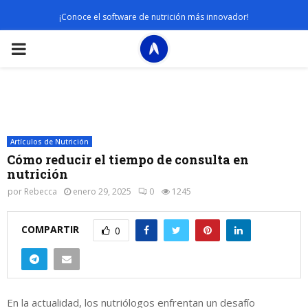
¡Conoce el software de nutrición más innovador!
PRIMARY
MENU
Artículos de Nutrición
Cómo reducir el tiempo de consulta en
nutrición
por
Rebecca
enero 29, 2025
0
1245
COMPARTIR
0
En la actualidad, los nutriólogos enfrentan un desafío