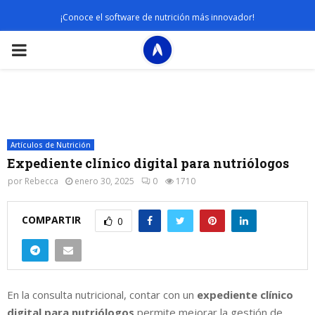
¡Conoce el software de nutrición más innovador!
PRIMARY
MENU
Artículos de Nutrición
Expediente clínico digital para nutriólogos
por
Rebecca
enero 30, 2025
0
1710
COMPARTIR
0
En la consulta nutricional, contar con un
expediente clínico
digital para nutriólogos
permite mejorar la gestión de