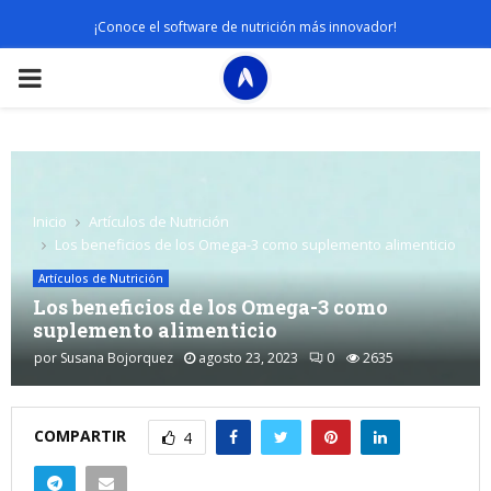
¡Conoce el software de nutrición más innovador!
PRIMARY
MENU
Inicio
Artículos de Nutrición
Los beneficios de los Omega-3 como suplemento alimenticio
Artículos de Nutrición
Los beneficios de los Omega-3 como
suplemento alimenticio
por
Susana Bojorquez
agosto 23, 2023
0
2635
COMPARTIR
4