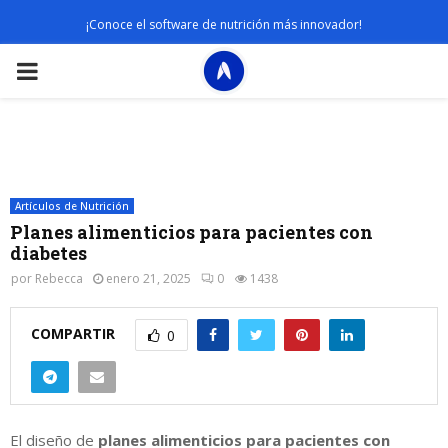
¡Conoce el software de nutrición más innovador!
PRIMARY
MENU
Artículos de Nutrición
Planes alimenticios para pacientes con
diabetes
por
Rebecca
enero 21, 2025
0
1438
COMPARTIR
0
El diseño de
planes alimenticios para pacientes con