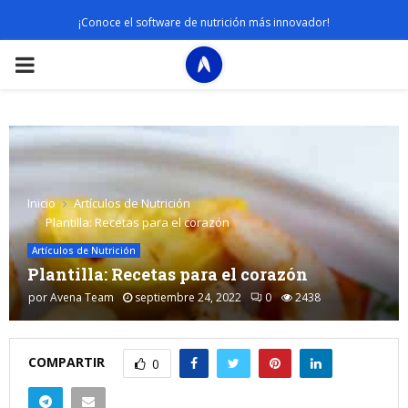
¡Conoce el software de nutrición más innovador!
PRIMARY
MENU
Inicio
Artículos de Nutrición
Plantilla: Recetas para el corazón
Artículos de Nutrición
Plantilla: Recetas para el corazón
por
Avena Team
septiembre 24, 2022
0
2438
COMPARTIR
0