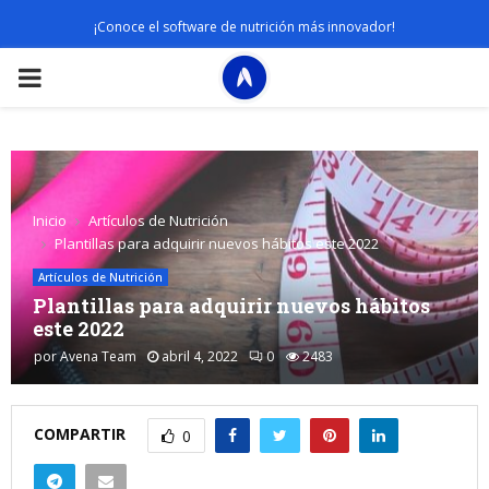
¡Conoce el software de nutrición más innovador!
PRIMARY
MENU
Inicio
Artículos de Nutrición
Plantillas para adquirir nuevos hábitos este 2022
Artículos de Nutrición
Plantillas para adquirir nuevos hábitos
este 2022
por
Avena Team
abril 4, 2022
0
2483
COMPARTIR
0