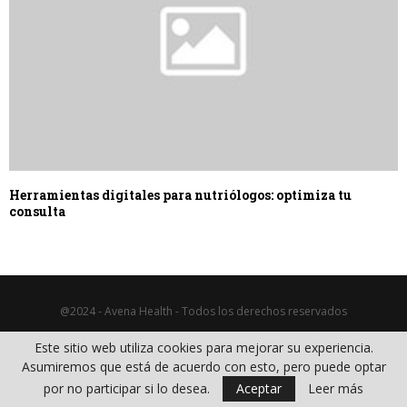
Herramientas digitales para nutriólogos: optimiza tu
consulta
@2024 - Avena Health - Todos los derechos reservados
Este sitio web utiliza cookies para mejorar su experiencia.
Artículos de Nutrición
Patologías
Recetas saludables
Asumiremos que está de acuerdo con esto, pero puede optar
Recursos
Suplementos alimenticios
Tipos de Dieta
por no participar si lo desea.
Aceptar
Leer más