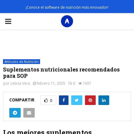
¡Conoce el software de nutrición más innovador!
PRIMARY
MENU
Artículos de Nutrición
Suplementos nutricionales recomendados
para SOP
por
Leticia Vera
febrero 11, 2025
0
1937
COMPARTIR
0
Los mejores suplementos