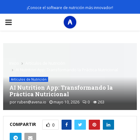
¡Conoce el software de nutrición más innovador!
PRIMARY
MENU
Inicio
Artículos de Nutrición
AI Nutrition App: Transformando la Práctica Nutricional
Artículos de Nutrición
AI Nutrition App: Transformando la
Práctica Nutricional
por
ruben@avena.io
mayo 10, 2026
0
263
COMPARTIR
0