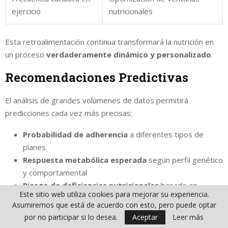
ejercicio
nutricionales
Esta retroalimentación continua transformará la nutrición en
un proceso
verdaderamente dinámico y personalizado
.
Recomendaciones Predictivas
El análisis de grandes volúmenes de datos permitirá
predicciones cada vez más precisas:
Probabilidad de adherencia
a diferentes tipos de
planes
Respuesta metabólica esperada
según perfil genético
y comportamental
Riesgo de deficiencias nutricionales
basado en
Este sitio web utiliza cookies para mejorar su experiencia.
patrones alimentarios
Asumiremos que está de acuerdo con esto, pero puede optar
Momentos óptimos para intervención
preventiva
por no participar si lo desea.
Aceptar
Leer más