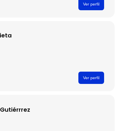
Ver perfil
ieta
Ver perfil
 Gutiérrrez