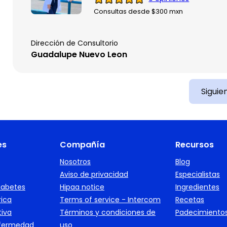
Consultas desde $300 mxn
Dirección de Consultorio
Guadalupe Nuevo Leon
Siguie
es
Compañía
Recursos
Nosotros
Blog
Aviso de privacidad
Especialistas
iabetes
Hipaa notice
Ingredientes
rica
Terms of service - Intercom
Recetas
tiva
Términos y condiciones de
Padecimiento
nfermedad
uso