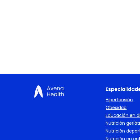
Especialidad
Hipertensión
Obesidad
Educación en d
Nutrición geriát
Nutrición depor
Nutrición en e