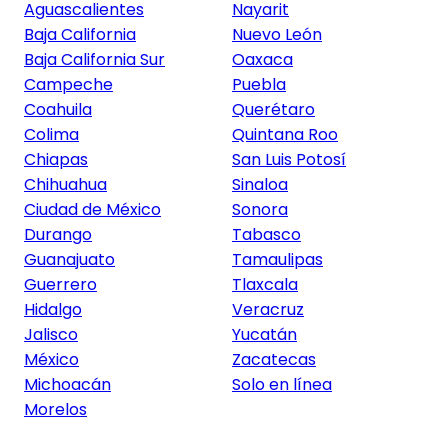
Aguascalientes
Nayarit
Baja California
Nuevo León
Baja California Sur
Oaxaca
Campeche
Puebla
Coahuila
Querétaro
Colima
Quintana Roo
Chiapas
San Luis Potosí
Chihuahua
Sinaloa
Ciudad de México
Sonora
Durango
Tabasco
Guanajuato
Tamaulipas
Guerrero
Tlaxcala
Hidalgo
Veracruz
Jalisco
Yucatán
México
Zacatecas
Michoacán
Solo en línea
Morelos