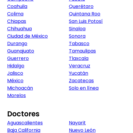
Coahuila
Querétaro
Colima
Quintana Roo
Chiapas
San Luis Potosí
Chihuahua
Sinaloa
Ciudad de México
Sonora
Durango
Tabasco
Guanajuato
Tamaulipas
Guerrero
Tlaxcala
Hidalgo
Veracruz
Jalisco
Yucatán
México
Zacatecas
Michoacán
Solo en línea
Morelos
Doctores
Aguascalientes
Nayarit
Baja California
Nuevo León