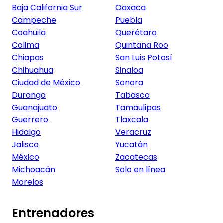
Baja California Sur
Oaxaca
Campeche
Puebla
Coahuila
Querétaro
Colima
Quintana Roo
Chiapas
San Luis Potosí
Chihuahua
Sinaloa
Ciudad de México
Sonora
Durango
Tabasco
Guanajuato
Tamaulipas
Guerrero
Tlaxcala
Hidalgo
Veracruz
Jalisco
Yucatán
México
Zacatecas
Michoacán
Solo en línea
Morelos
Entrenadores