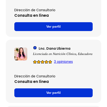
Dirección de Consultorio
Consulta en línea
Ver perfil
Lnc. Dana Ubierna
𝐿𝑖𝑐𝑒𝑛𝑐𝑖𝑎𝑑𝑎 𝑒𝑛 𝑁𝑢𝑡𝑟𝑖𝑐𝑖𝑜́𝑛 𝐶𝑙𝑖́𝑛𝑖𝑐𝑎, 𝐸𝑑𝑢𝑐𝑎𝑑𝑜𝑟𝑎 𝑒𝑛 𝐷𝑖𝑎𝑏𝑒𝑡
3 opiniones
Dirección de Consultorio
Consulta en línea
Ver perfil