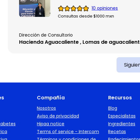
10 opiniones
Consultas desde $1000 mxn
Dirección de Consultorio
Hacienda Aguacaliente , Lomas de aguacalien
Siguie
es
Compañía
Recursos
Nosotros
Blog
Aviso de privacidad
Especialistas
iabetes
Hipaa notice
Ingredientes
rica
Terms of service - Intercom
Recetas
tiva
Términos y condiciones de
Padecimiento