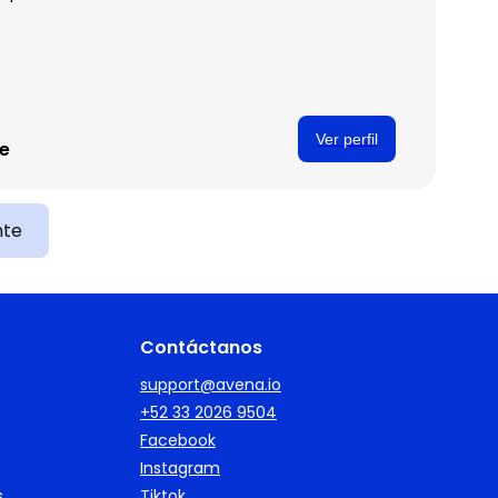
Ver perfil
te
nte
Contáctanos
support@avena.io
+52 33 2026 9504
Facebook
Instagram
s
Tiktok