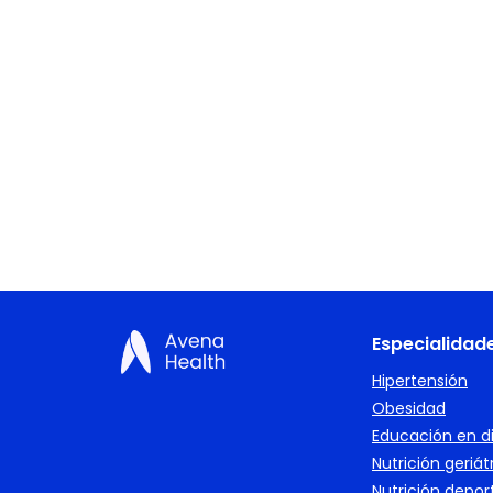
Especialidad
Hipertensión
Obesidad
Educación en d
Nutrición geriát
Nutrición depor