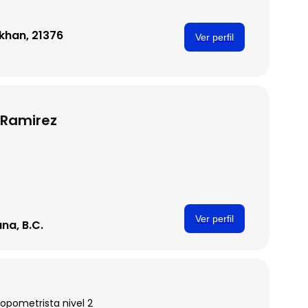
khan, 21376
Ver perfil
 Ramirez
Ver perfil
ana, B.C.
opometrista nivel 2