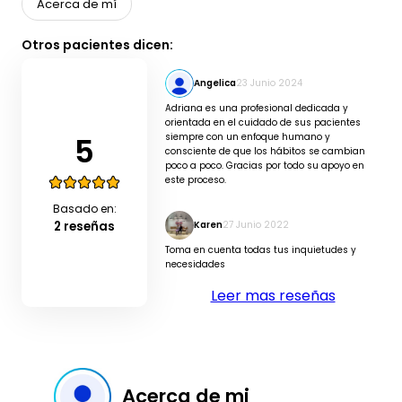
Acerca de mí
Otros pacientes dicen:
Angelica
23 Junio 2024
Adriana es una profesional dedicada y
orientada en el cuidado de sus pacientes
5
siempre con un enfoque humano y
consciente de que los hábitos se cambian
poco a poco. Gracias por todo su apoyo en
este proceso.
Basado en:
2 reseñas
Karen
27 Junio 2022
Toma en cuenta todas tus inquietudes y
necesidades
Leer mas reseñas
Acerca de mi