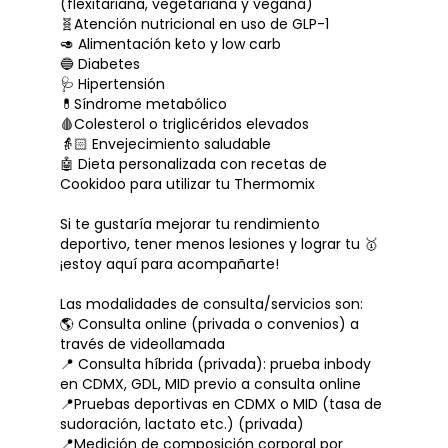
(flexitariana, vegetariana y vegana)
🧬Atención nutricional en uso de GLP-1
🥑 Alimentación keto y low carb
🔵 Diabetes
🩺 Hipertensión
💊Síndrome metabólico
🩸Colesterol o triglicéridos elevados
👵🏻 Envejecimiento saludable
🤖 Dieta personalizada con recetas de
Cookidoo para utilizar tu Thermomix
Si te gustaría mejorar tu rendimiento
deportivo, tener menos lesiones y lograr tu 🥇
¡estoy aquí para acompañarte!
Las modalidades de consulta/servicios son:
🌎 Consulta online (privada o convenios) a
través de videollamada
📍 Consulta híbrida (privada): prueba inbody
en CDMX, GDL, MID previo a consulta online
📍Pruebas deportivas en CDMX o MID (tasa de
sudoración, lactato etc.) (privada)
📍Medición de composición corporal por