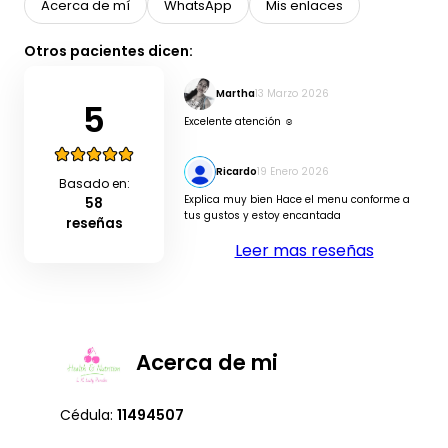
Acerca de mí
WhatsApp
Mis enlaces
Otros pacientes dicen:
Martha
13 Marzo 2026
5
Excelente atención ☺️
Ricardo
19 Enero 2026
Basado en:
Explica muy bien Hace el menu conforme a
58
tus gustos y estoy encantada
reseñas
Leer mas reseñas
Acerca de mi
Cédula:
11494507