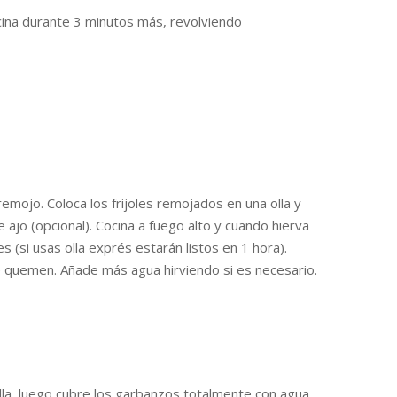
Cocina durante 3 minutos más, revolviendo
ojo. Coloca los frijoles remojados en una olla y
 ajo (opcional). Cocina a fuego alto y cuando hierva
s (si usas olla exprés estarán listos en 1 hora).
se quemen. Añade más agua hirviendo si es necesario.
lla, luego cubre los garbanzos totalmente con agua