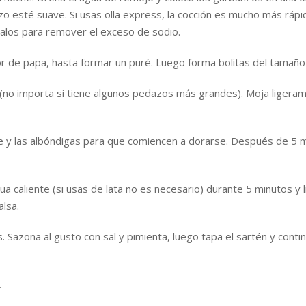
zo esté suave. Si usas olla express, la cocción es mucho más rápi
alos para remover el exceso de sodio.
r de papa, hasta formar un puré. Luego forma bolitas del tamaño
a (no importa si tiene algunos pedazos más grandes). Moja ligera
nte y las albóndigas para que comiencen a dorarse. Después de 5 
a caliente (si usas de lata no es necesario) durante 5 minutos y li
lsa.
as. Sazona al gusto con sal y pimienta, luego tapa el sartén y con
.