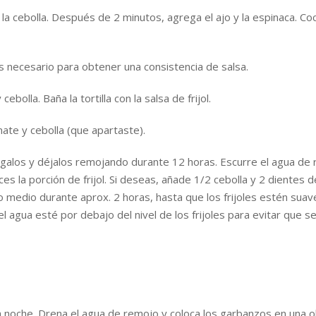
ca la cebolla. Después de 2 minutos, agrega el ajo y la espinaca. 
 es necesario para obtener una consistencia de salsa.
 cebolla. Baña la tortilla con la salsa de frijol.
ate y cebolla (que apartaste).
s y déjalos remojando durante 12 horas. Escurre el agua de rem
 la porción de frijol. Si deseas, añade 1/2 cebolla y 2 dientes de
go medio durante aprox. 2 horas, hasta que los frijoles estén suave
 agua esté por debajo del nivel de los frijoles para evitar que 
 noche. Drena el agua de remojo y coloca los garbanzos en una o