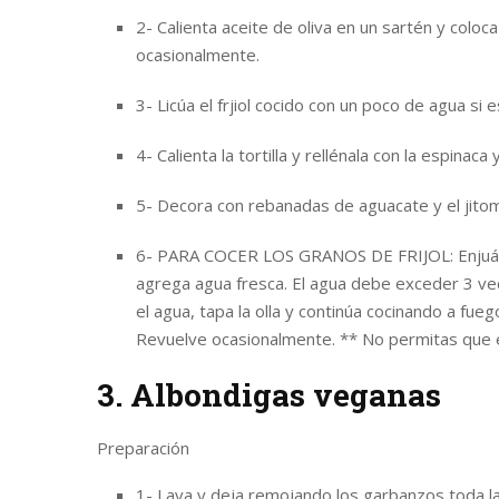
2- Calienta aceite de oliva en un sartén y colo
ocasionalmente.
3- Licúa el frjiol cocido con un poco de agua si
4- Calienta la tortilla y rellénala con la espinaca y
5- Decora con rebanadas de aguacate y el jitom
6- PARA COCER LOS GRANOS DE FRIJOL: Enjuágalo
agrega agua fresca. El agua debe exceder 3 veces
el agua, tapa la olla y continúa cocinando a fue
Revuelve ocasionalmente. ** No permitas que el
3. Albondigas veganas
Preparación
1- Lava y deja remojando los garbanzos toda la