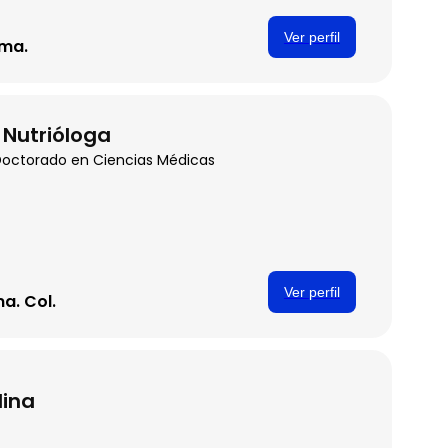
Ver perfil
ima.
 Nutrióloga
 Doctorado en Ciencias Médicas
Ver perfil
ma. Col.
lina