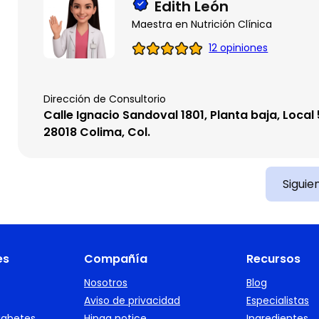
Edith León
Maestra en Nutrición Clínica
12 opiniones
Dirección de Consultorio
Calle Ignacio Sandoval 1801, Planta baja, Local 
28018 Colima, Col.
Siguie
es
Compañía
Recursos
Nosotros
Blog
Aviso de privacidad
Especialistas
iabetes
Hipaa notice
Ingredientes