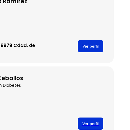
s Ramírez
 28979 Cdad. de
Ver perfil
Ceballos
en Diabetes
Ver perfil