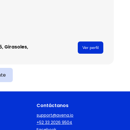
5, Girasoles,
Ver perfil
nte
Contáctanos
support@avena.io
+52 33 2026 9504
Facebook