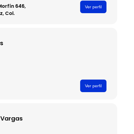
Morfín 646,
Ver perfil
z, Col.
s
Ver perfil
a Vargas