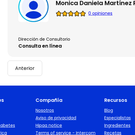
Monica Daniela Martínez 
0 opiniones
Dirección de Consultorio
Consulta en línea
Anterior
es
Compañía
Recursos
Nosotros
Blog
Aviso de privacidad
Especialistas
iabetes
Hipaa notice
Ingredientes
rica
Terms of service - Intercom
Recetas