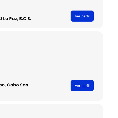
Ver perfil
 La Paz, B.C.S.
z
reso, Cabo San
Ver perfil