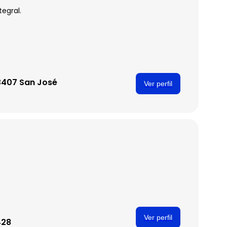
tegral.
23407 San José
Ver perfil
l
Ver perfil
428