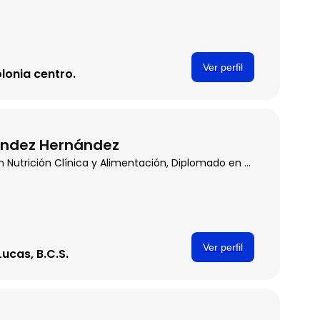
Ver perfil
lonia centro.
léndez Hernández
Médico cirujano y partero, Maestría en Nutrición Clínica y Alimentación, Diplomado en Bariatría Clínica
Ver perfil
Lucas, B.C.S.