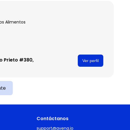
los Alimentos
mo Prieto #380,
Ver perfil
nte
Contáctanos
support@avena.io