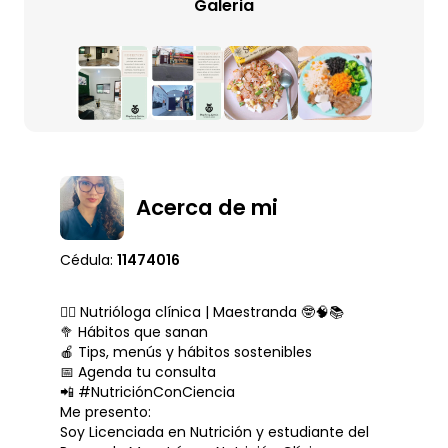
Galeria
Acerca de mi
Cédula:
11474016
👩‍⚕️ Nutrióloga clínica | Maestranda 🤓🧠📚
🥦 Hábitos que sanan
🍎 Tips, menús y hábitos sostenibles
📅 Agenda tu consulta
📲 #NutriciónConCiencia
Me presento:
Soy Licenciada en Nutrición y estudiante del