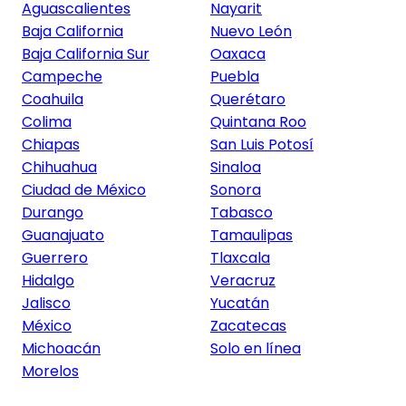
Aguascalientes
Nayarit
Baja California
Nuevo León
Baja California Sur
Oaxaca
Campeche
Puebla
Coahuila
Querétaro
Colima
Quintana Roo
Chiapas
San Luis Potosí
Chihuahua
Sinaloa
Ciudad de México
Sonora
Durango
Tabasco
Guanajuato
Tamaulipas
Guerrero
Tlaxcala
Hidalgo
Veracruz
Jalisco
Yucatán
México
Zacatecas
Michoacán
Solo en línea
Morelos