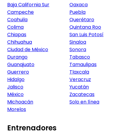
Baja California Sur
Oaxaca
Campeche
Puebla
Coahuila
Querétaro
Colima
Quintana Roo
Chiapas
San Luis Potosí
Chihuahua
Sinaloa
Ciudad de México
Sonora
Durango
Tabasco
Guanajuato
Tamaulipas
Guerrero
Tlaxcala
Hidalgo
Veracruz
Jalisco
Yucatán
México
Zacatecas
Michoacán
Solo en línea
Morelos
Entrenadores