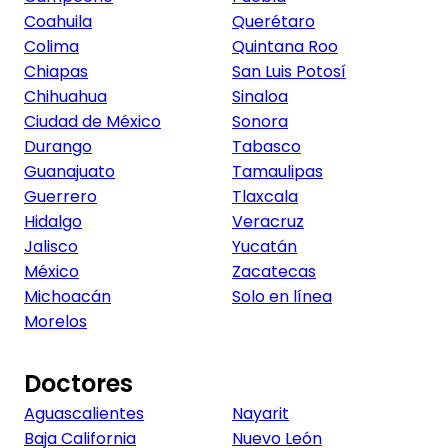
Coahuila
Querétaro
Colima
Quintana Roo
Chiapas
San Luis Potosí
Chihuahua
Sinaloa
Ciudad de México
Sonora
Durango
Tabasco
Guanajuato
Tamaulipas
Guerrero
Tlaxcala
Hidalgo
Veracruz
Jalisco
Yucatán
México
Zacatecas
Michoacán
Solo en línea
Morelos
Doctores
Aguascalientes
Nayarit
Baja California
Nuevo León